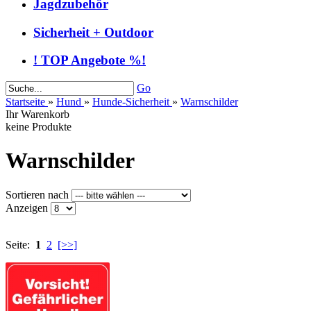
Jagdzubehör
Sicherheit + Outdoor
! TOP Angebote %!
Go
Startseite
»
Hund
»
Hunde-Sicherheit
»
Warnschilder
Ihr Warenkorb
keine Produkte
Warnschilder
Sortieren nach
Anzeigen
Seite:
1
2
[>>]